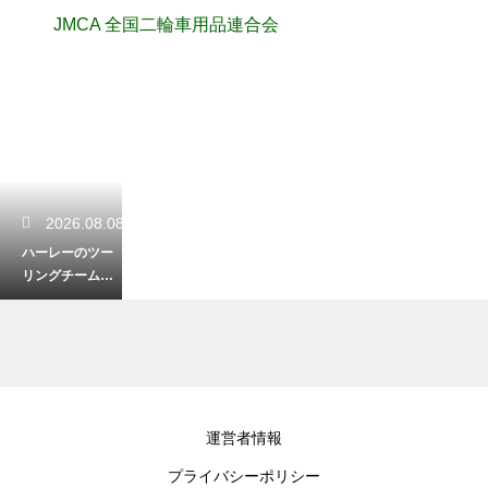
JMCA 全国二輪車用品連合会
2026.08.08
ハーレーのツー
リングチームへ
の入り方！気の
合う仲間と走る
ための探し方
2026.08.07
運営者情報
ハーレーのディ
プライバシーポリシー
ーラーは入りに