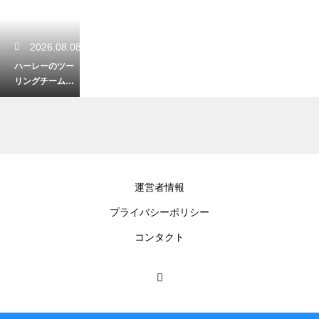
2026.08.08
ハーレーのツー
リングチームへ
の入り方！気の
合う仲間と走る
ための探し方
2026.08.07
運営者情報
ハーレーのディ
プライバシーポリシー
ーラーは入りに
くい？初心者で
コンタクト
も歓迎される訪
問術
2026.08.06