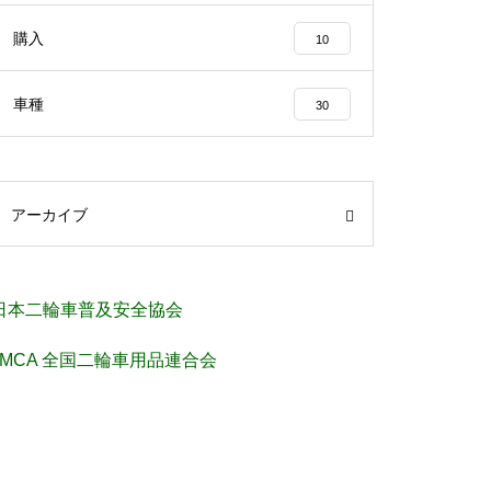
購入
10
車種
30
アーカイブ
日本二輪車普及安全協会
JMCA 全国二輪車用品連合会