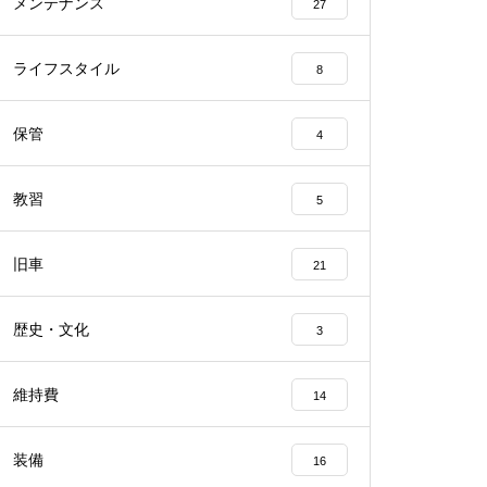
メンテナンス
27
ライフスタイル
8
保管
4
教習
5
旧車
21
歴史・文化
3
維持費
14
装備
16