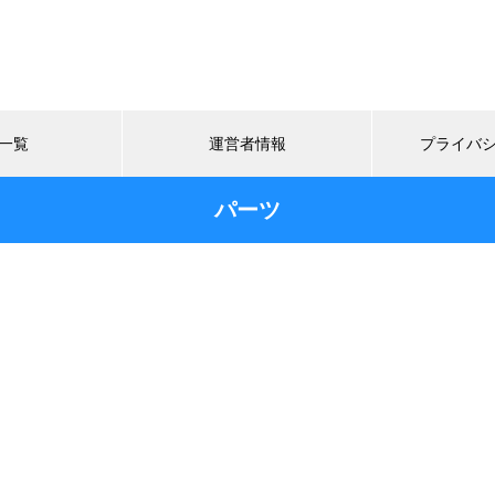
一覧
運営者情報
プライバ
パーツ