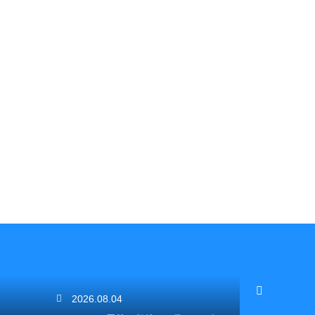
2026.08.03
2026.08