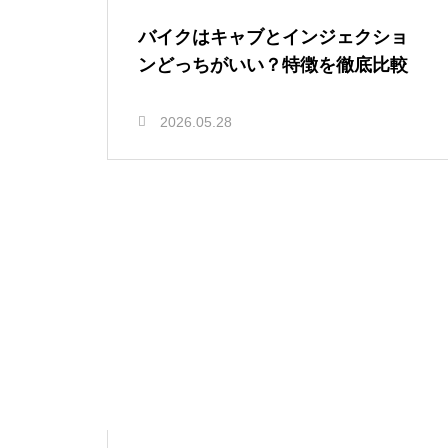
バイクはキャブとインジェクショ
ンどっちがいい？特徴を徹底比較
2026.05.28