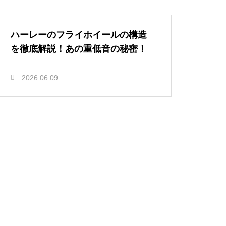
ハーレーのフライホイールの構造
を徹底解説！あの重低音の秘密！
2026.06.09