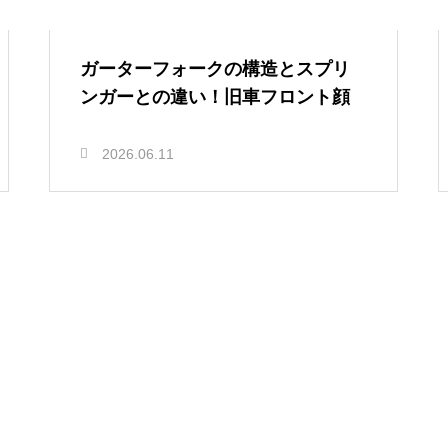
ガーターフォークの構造とスプリ
ンガーとの違い！旧車フロント顔
2026.06.11