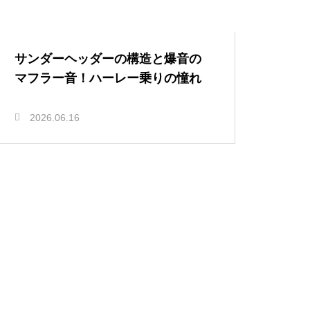
サンダーヘッダーの構造と爆音の
マフラー音！ハーレー乗りの憧れ
2026.06.16