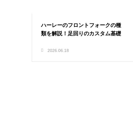
ハーレーのフロントフォークの種
類を解説！足回りのカスタム基礎
2026.06.18