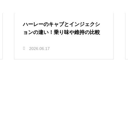
ハーレーのキャブとインジェクシ
ョンの違い！乗り味や維持の比較
2026.06.17