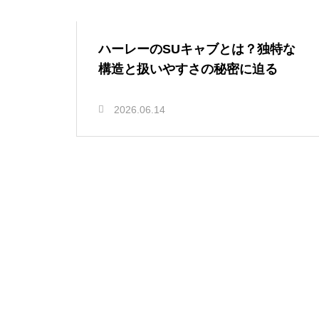
ハーレーのSUキャブとは？独特な
構造と扱いやすさの秘密に迫る
2026.06.14