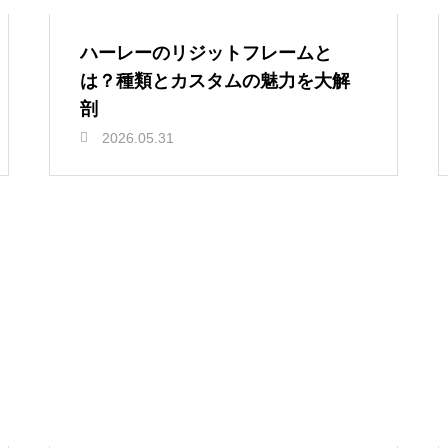
ハーレーのリジットフレームと
は？種類とカスタムの魅力を大解
剖
2026.05.31