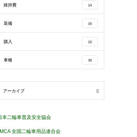
維持費
14
装備
16
購入
10
車種
30
アーカイブ
日本二輪車普及安全協会
JMCA 全国二輪車用品連合会