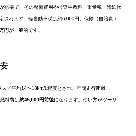
車検が必要で、その整備費用や検査手数料、重量税・印紙代
定されます。軽自動車税は約6,000円、保険（自賠責＋
8万円
が一般的です。
安
スで平均14〜18km/L程度とされ、年間走行距離
、燃料費は
約45,000円前後
になります。使い方がツーリ
。