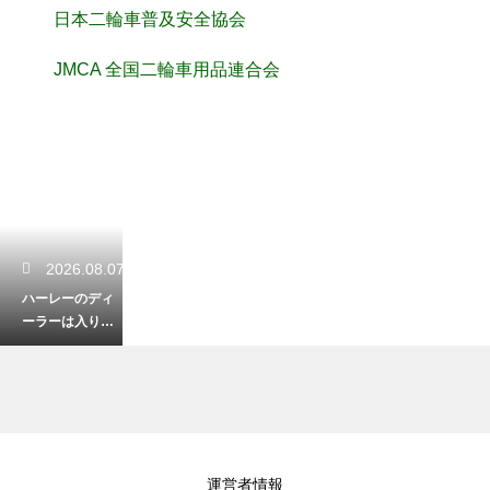
日本二輪車普及安全協会
JMCA 全国二輪車用品連合会
2026.08.07
ハーレーのディ
ーラーは入りに
くい？初心者で
も歓迎される訪
問術
2026.08.06
運営者情報