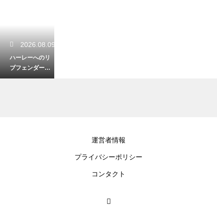
2026.08.09
ハーレーへのリ
ブフェンダーの
取り付け方法！
クラシカルに仕
上げるDIY
2026.08.08
運営者情報
ハーレーのツー
プライバシーポリシー
リングチームへ
の入り方！気の
コンタクト
合う仲間と走る
ための探し方