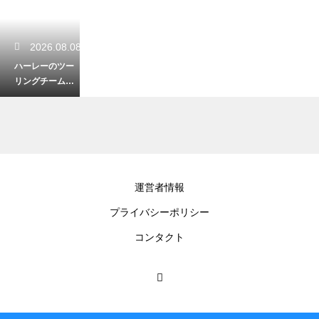
2026.08.08
ハーレーのツー
リングチームへ
の入り方！気の
合う仲間と走る
ための探し方
2026.08.07
運営者情報
ハーレーのディ
プライバシーポリシー
ーラーは入りに
くい？初心者で
コンタクト
も歓迎される訪
問術
2026.08.06