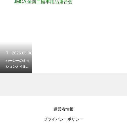
JMCA 全国二輪車用品連合会
2026.08.06
ハーレーのミッ
ションオイルの
量の確認方法！
ギアの入りを良
くする保守
2026.08.05
運営者情報
ハーレーのロー
プライバシーポリシー
ドグライドとウ
ルトラの違い！