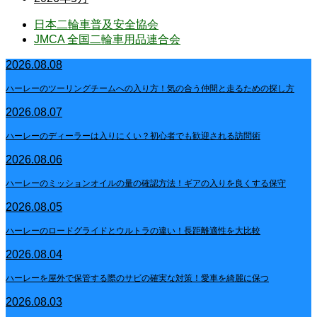
日本二輪車普及安全協会
JMCA 全国二輪車用品連合会
2026.08.08
ハーレーのツーリングチームへの入り方！気の合う仲間と走るための探し方
2026.08.07
ハーレーのディーラーは入りにくい？初心者でも歓迎される訪問術
2026.08.06
ハーレーのミッションオイルの量の確認方法！ギアの入りを良くする保守
2026.08.05
ハーレーのロードグライドとウルトラの違い！長距離適性を大比較
2026.08.04
ハーレーを屋外で保管する際のサビの確実な対策！愛車を綺麗に保つ
2026.08.03