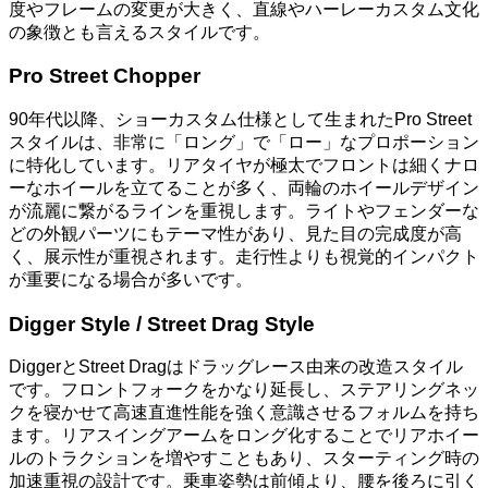
度やフレームの変更が大きく、直線やハーレーカスタム文化
の象徴とも言えるスタイルです。
Pro Street Chopper
90年代以降、ショーカスタム仕様として生まれたPro Street
スタイルは、非常に「ロング」で「ロー」なプロポーション
に特化しています。リアタイヤが極太でフロントは細くナロ
ーなホイールを立てることが多く、両輪のホイールデザイン
が流麗に繋がるラインを重視します。ライトやフェンダーな
どの外観パーツにもテーマ性があり、見た目の完成度が高
く、展示性が重視されます。走行性よりも視覚的インパクト
が重要になる場合が多いです。
Digger Style / Street Drag Style
DiggerとStreet Dragはドラッグレース由来の改造スタイル
です。フロントフォークをかなり延長し、ステアリングネッ
クを寝かせて高速直進性能を強く意識させるフォルムを持ち
ます。リアスイングアームをロング化することでリアホイー
ルのトラクションを増やすこともあり、スターティング時の
加速重視の設計です。乗車姿勢は前傾より、腰を後ろに引く