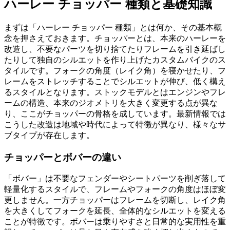
ハーレー チョッパー 種類と基礎知識
まずは「ハーレー チョッパー 種類」とは何か、その基本概
念を押さえておきます。チョッパーとは、本来のハーレーを
改造し、不要なパーツを切り捨てたりフレームを引き延ばし
たりして独自のシルエットを作り上げたカスタムバイクのス
タイルです。フォークの角度（レイク角）を寝かせたり、フ
レームをストレッチすることでシルエットが伸び、低く構え
るスタイルとなります。ストックモデルとはエンジンやフレ
ームの構造、本来のジオメトリを大きく変更する点が異な
り、ここがチョッパーの骨格を成しています。最新情報では
こうした改造は地域や時代によって特徴が異なり、様々なサ
ブタイプが存在します。
チョッパーとボバーの違い
「ボバー」は不要なフェンダーやシートパーツを削ぎ落して
軽量化するスタイルで、フレームやフォークの角度はほぼ変
更しません。一方チョッパーはフレームを切断し、レイク角
を大きくしてフォークを延長、全体的なシルエットを変える
ことが特徴です。ボバーは乗りやすさと日常的な実用性を重