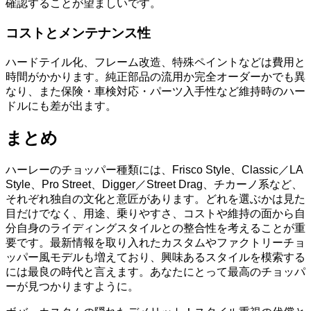
確認することが望ましいです。
コストとメンテナンス性
ハードテイル化、フレーム改造、特殊ペイントなどは費用と
時間がかかります。純正部品の流用か完全オーダーかでも異
なり、また保険・車検対応・パーツ入手性など維持時のハー
ドルにも差が出ます。
まとめ
ハーレーのチョッパー種類には、Frisco Style、Classic／LA
Style、Pro Street、Digger／Street Drag、チカーノ系など、
それぞれ独自の文化と意匠があります。どれを選ぶかは見た
目だけでなく、用途、乗りやすさ、コストや維持の面から自
分自身のライディングスタイルとの整合性を考えることが重
要です。最新情報を取り入れたカスタムやファクトリーチョ
ッパー風モデルも増えており、興味あるスタイルを模索する
には最良の時代と言えます。あなたにとって最高のチョッパ
ーが見つかりますように。