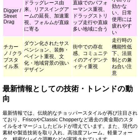
ドラッグレース由
直線でのパフォ
効かな
来、リアスイングア
ーマンス重視、
Digger /
い、日常
ームの延長、加速重
ドラッグストリ
Street
使用には
Drag
視、フォルムが直線
ップ走行や直線
疲れやす
に寄る
多い地域に合う
い
走行時の
ダウン化されたサス
チカー
街中での存在
機能性低
ペンション、装飾・
ノ / クラ
感、コミュニテ
下、法規
ペイント重視、文
ブスタ
ィのアイデンテ
制との兼
化・地域背景の強い
イル系
ィティ重視
ね合い注
デザイン
意
最新情報としての技術・トレンドの動
向
最新情報では、伝統的なチョッパースタイルが再び注目され
ており、FriscoやClassic Chopperなど過去の黄金期のスタ
イルをオマージュしたビルドが増えています。また、現代の
素材や製造技術を取り入れ、高強度フレーム、軽量フォー
ク、精密なレイク調整などが実践されています。