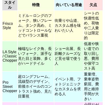
スタイ
特徴
向いている用途
欠点
ル
シートの
ミドル～ロングのフ
快適性低
ォーク、狭いフレー
街乗りや山道、
め、荷物
Frisco
ム、タンク高め、ミ
カスタム感を味
Style
や二人乗
ッドコントロールな
わいたい人
りは限定
どでバランス重視
的
低速や狭
極端なレイク角、長
ショー出展、長
い道での
LA Style
いフォーク、派手な
距離クルーズな
取り回し
/ Classic
見た目と装飾、多く
ど見せ場で使う
悪、費用
Chopper
がハードテイル
人
や保守コ
スト高
重量増、
超ロングフレーム、
イベント用、フ
乗車姿勢
流線型のデザイン、
Pro
ォトジェニック
窮屈、費
前後ホイールのコン
Street
なカスタムを求
用と維持
Chopper
トラスト強め、見た
める人
手間が大
目重視
きい
小回りが