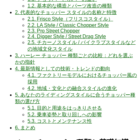
1.2.
基本的な構造とパーツ改造の種類
2.
代表的なチョッパー スタイルの名称と特徴
2.1.
Frisco Style（フリスコスタイル）
2.2.
LA Style / Classic Chopper Style
2.3.
Pro Street Chopper
2.4.
Digger Style / Street Drag Style
2.5.
チカーノスタイル / バイクラブスタイルなど
の地域文化スタイル
3.
ハーレー チョッパー 種類ごとの比較：どれを選ぶ
かの指針
4.
最新情報としての技術・トレンドの動向
4.1.
ファクトリーモデルにおけるチョッパー風の
採用
4.2.
地域・文化との融合スタイルの進化
5.
あなたのライディングスタイルに合うチョッパー種
類の選び方
5.1.
目的と用途をはっきりさせる
5.2.
乗車姿勢と取り回しへの影響
5.3.
コストとメンテナンス性
6.
まとめ