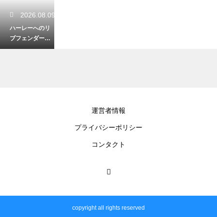
2026.08.09
ハーレーへのリ
ブフェンダーの
取り付け方法！
クラシカルに仕
上げるDIY
2026.08.08
運営者情報
ハーレーのツー
プライバシーポリシー
リングチームへ
の入り方！気の
コンタクト
合う仲間と走る
ための探し方
2026.08.07
ハーレーのディ
copyright all rights reserved
ーラーは入りに