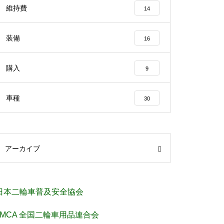
維持費
14
装備
16
購入
9
車種
30
アーカイブ
日本二輪車普及安全協会
JMCA 全国二輪車用品連合会