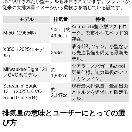
けに設計された小型モデルも注目されています。ブランドが
従来の大排気量イメージから柔軟さを増している証です。
モデル
排気量
特徴
Aermacchi製小型２ストロ
50cc（約
M-50（1965年）
ーク。都市小型モペッド的
49.6cc）
存在。
液冷並列ツイン。小型なが
X350（2025年モデ
353cc
ら先進装備を備える最新モ
ル）
デル。
ツアラー／バガー系の大排
Milwaukee-Eight 121
約
気量仕様。迫力重視のアメ
／CVO系モデル
1,982cc
リカンライン。
Screamin’ Eagle
現行最大排気量。最高出力
約
131（2025年CVO
とトルクを追求した限定モ
2,147cc
Road Glide RR）
デル。
排気量の意味とユーザーにとっての選
び方