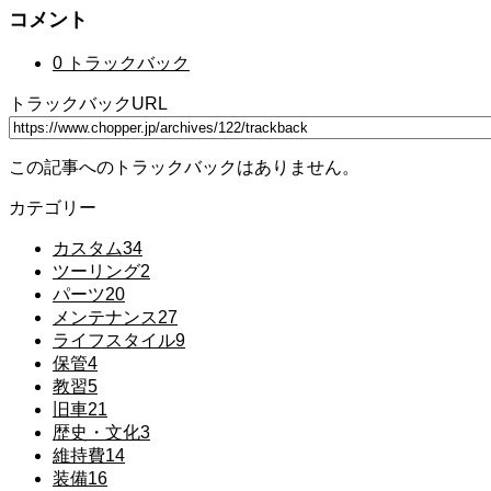
コメント
0 トラックバック
トラックバックURL
この記事へのトラックバックはありません。
カテゴリー
カスタム
34
ツーリング
2
パーツ
20
メンテナンス
27
ライフスタイル
9
保管
4
教習
5
旧車
21
歴史・文化
3
維持費
14
装備
16