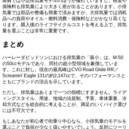
燃費では小型排気量モデルのほうが優れていますし、税金や
保険料も排気量により大きく差が出ることがあります。小排
気量では部品や整備も簡素で済みますが、大排気量では消耗
品への負荷やオイル・燃料消費・保険料などがかなり高くな
ります。購入後のライフサイクルコストを考える上で、排気
量を選ぶことは非常に重要です。
まとめ
ハーレーダビッドソンにおける排気量の「最小」は、M-50
の50ccモデルであり、同社の超小型領域を象徴していま
す。これに対し、現在の最高峰はCVO Road Glide RR／
Screamin’ Eagle 131の約2,147ccで、そのパフォーマンスと
ともにブランドの頂点を示しています。
ただし、排気量はあくまで一つの指標にすぎません。ライデ
ィングスタイル、用途、地域の法規制、予算、車体重量、冷
却方式などを総合的に考えることが、満足のいくバイク選び
には不可欠です。
もしあなたが初心者で街乗り中心なら、小排気量のモデルを
選ぶことで負担が少なく扱いやすいでしょう。反対にツーリ