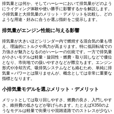
排気量とは何か、そしてハーレーにおいて排気量がどのよう
にライディング体験や使い勝手に影響するかを解説します。
小排気量と大排気量のメリット・デメリットを比較し、どの
ような用途・好みに合うか選ぶ指針をご提示します。
排気量がエンジン性能に与える影響
排気量が大きいほどシリンダー内で燃焼する混合気の量も増
え、理論的にトルクや馬力が高まります。特に低回転域での
力強さが魅力となるのがハーレーの伝統です。一方で排気量
が小さいモデルは軽量・旋回性・燃費・取り回しなどで優位
となり、市街地での扱いやすさなどが際立ちます。エンジン
形式や冷却方式、吸排気システムなども絡むため、単純に排
気量＝パワーとは限りませんが、概念としては非常に重要な
指標となります。
小排気量モデルを選ぶメリット・デメリット
メリットとしては取り回しやすさ、燃費の良さ、入門しやす
さ、維持費の低さなどが挙げられます。たとえばX350のよ
うなモデルは軽量で街乗りや混雑道路でのストレスが少ない