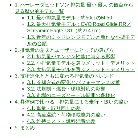
1.
ハーレーダビッドソン 排気量 最小 最大 の観点から
見る歴史的モデル一覧
1.1.
最小排気量モデル：約50ccのM-50
1.2.
最大排気量モデル：CVO Road Glide RR／
Screamin’ Eagle 131（約2147cc）
1.3.
近年のミッドレンジモデルと新たな小型モデ
ルの台頭
2.
排気量の意味とユーザーにとっての選び方
2.1.
排気量がエンジン性能に与える影響
2.2.
小排気量モデルを選ぶメリット・デメリット
2.3.
大排気量モデルを選ぶメリット・デメリット
3.
技術進化とともに変わる排気量のトレンド
3.1.
冷却方式の変化とパフォーマンス改善
3.2.
法規制・燃費・環境対応の影響
3.3.
市場のニーズとモデル展開の多様化
4.
具体例で比べる：排気量による走行・扱いの違い
4.1.
重量・取り回しの差
4.2.
高速巡航・荷物積載能力の違い
4.3.
維持コスト・燃料消費の差
5.
まとめ