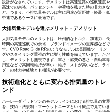
設計がなされています。デメリットは高速道路の巡航速度や
高速での余裕、パッセンジャーや荷物を載せた時の非力さな
ど。つまり、小排気量モデルは主に用途が近距離・軽装・低
中速であるケースに最適です。
大排気量モデルを選ぶメリット・デメリット
大排気量モデルのメリットは、圧倒的なトルク、加速力、長
時間の高速巡航での余裕、ブランドイメージの重厚感などで
す。CVO Road Glide RRのようなモデルは長距離ツーリン
グやスタイリング重視の方に響く性能を備えています。ただ
し、デメリットも無視できず、重さ・燃費の悪さ・自動車専
用道などで高回転維持が辛い・維持コストが高いなど。ライ
ダーの体力や経験とも相談が必要です。
技術進化とともに変わる排気量のトレ
ンド
ハーレーダビッドソンのモデルラインにおける排気量の変遷
を、技術・法規制・マーケットニーズという観点で見ていき
ます。過去のモデルから現行モデルへの変化、そして今後考