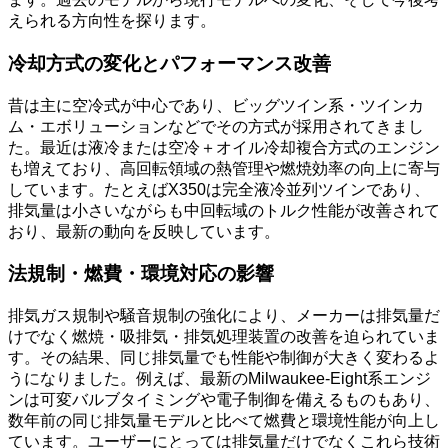
えられる方向性を探ります。
冷却方式の変化とパフォーマンス改善
昔は主に空冷式が中心であり、ビッグツイン系・ツインカ
ム・エボリューションなどでその方式が採用されてきまし
た。最近は液冷または空冷＋オイル冷却複合方式のエンジン
も増えており、高回転領域の熱管理や燃焼効率の向上に寄与
しています。たとえばX350は完全液冷並列ツインであり、
排気量は小さいながらも中回転域のトルク性能が改善されて
おり、最新の動向を反映しています。
法規制・燃費・環境対応の影響
排気ガス規制や騒音規制の強化により、メーカーは排気量だ
けでなく燃焼・吸排気・排気処理装置の改善を迫られていま
す。その結果、同じ排気量でも性能や制御が大きく変わるよ
うになりました。例えば、最新のMilwaukee-Eight系エンジ
ンは可変バルブタイミングや電子制御を備えるものもあり、
数年前の同じ排気量モデルと比べて燃費と環境性能が向上し
ています。ユーザーにとっては排気量だけでなくこれら技術