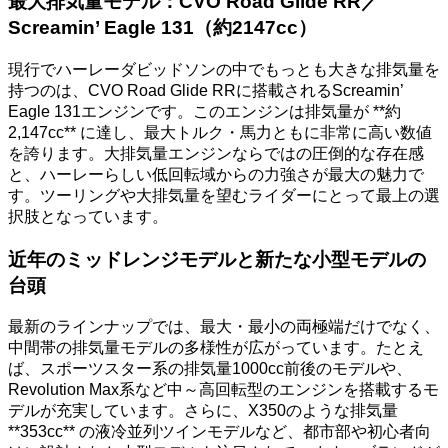
最大排気量モデル：CVO Road Glide RR／
Screamin’ Eagle 131（約2147cc）
現行でハーレーダビッドソンの中でもっとも大きな排気量を
持つのは、CVO Road Glide RRに搭載されるScreamin’
Eagle 131エンジンです。このエンジンは排気量が **約
2,147cc** に達し、最大トルク・馬力ともに非常に高い数値
を誇ります。大排気量エンジンならではの圧倒的な存在感
と、ハーレーらしい低回転域からの力強さが最大の魅力で
す。ツーリングや大排気量を望むライダーにとって最上の選
択肢となっています。
近年のミッドレンジモデルと新たな小型モデルの
台頭
最新のラインナップでは、最大・最小の両極端だけでなく、
中間帯の排気量モデルの多様性が広がっています。たとえ
ば、スポーツスター系の排気量1000cc前後のモデルや、
Revolution Max系など中～高回転型のエンジンを搭載するモ
デルが充実しています。さらに、X350のような排気量
**353cc** の液冷並列ツインモデルなど、都市部や初心者向