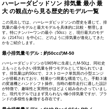
ハーレーダビッドソン 排気量 最小 最
大 の観点から見る歴史的モデル一覧
この見出しでは、ハーレーダビッドソンの歴史を通じて、排
気量の最小モデルと最大モデルを具体的に比較・整理しま
す。特にナンバーワンの最小（50cc）と、現行最大のモデ
ル（2147cc）を中心に、どのように排気量が進化してきた
かをご紹介します。
最小排気量モデル：約50ccのM-50
ハーレーダビッドソンが1965年に生産したM-50は、同社史
上もっとも小さい排気量を持つモデルとして知られていま
す。排気量は約50ccで、２ストローク単気筒の小型エンジ
ンが搭載されており、軽量かつ簡素な構造でした。手動３速
の変速機とハンドシフト操作、当時の都市走行に適した設計
が特徴で、趣味性と実用性がほどよく組み合わさっていまし
た。現代モデルではまず見られない極小排気量ですが、ブラ
ンドの多様性を象徴する存在です。