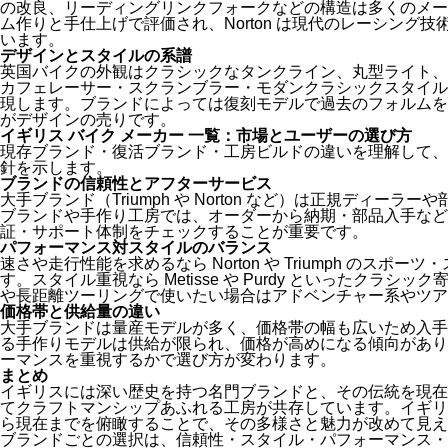
の改良、リーディングリンクフォークなどの構造は多くのメーカー
ム作りと手仕上げで評価され、Norton は現代のレーシング
います。
デザインとスタイルの系譜
英国バイクの外観はクラシックなタンクライン、丸型ライト、
カフェレーサー・スクランブラー・モダンクラシックスタイル
現します。ブランドによっては復刻モデルで過去のフォルムを
がデザインの売りです。
イギリス バイク メーカー 一覧：市場とユーザーの選び方
現存ブランド・復活ブランド・工房ビルドの違いを理解して、
針を示します。
ブランドの信頼性とアフターサービス
大手ブランド（Triumph や Norton など）は正規ディー
ブランドや手作り工房では、オーダーから納期・部品入手など
証・サポート体制をチェックすることが重要です。
パフォーマンス対スタイルのバランス
速さや走行性能を求めるなら Norton や Triumph のス
す。スタイル重視なら Metisse や Purdy といったクラ
や長距離ツーリングで使いたい場合はアドベンチャー系やツア
価格帯と供給量の違い
大手ブランドは量産モデルが多く、価格帯の幅も広いため入手
る手作りモデルは供給が限られ、価格が高めになる傾向があり
ーマンスを重視するかで選び方が変わります。
まとめ
イギリスには深い歴史を持つ名門ブランドと、その伝統を現在
てクラフトマンシップあふれる工房が共存しています。イギリス
ら現在までを俯瞰することで、その多様さと魅力が改めて見え
ブランドごとの選択は、信頼性・スタイル・パフォーマンス・