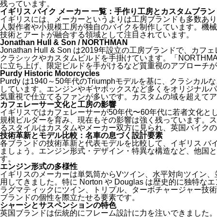
残っています。
イギリス バイク メーカー 一覧：手作り工房とカスタムブラン
イギリスには、メーカーというよりは工房ブランドも多数あり
人製作者や小規模工房が独自のバイクを制作しています。機械
技術とアートが融合する領域として注目されています。
Jonathan Hull & Son / NORTHMAN
Jonathan Hull & Son は2019年設立の工房ブランド
クラシックやカスタムビルドを手掛けています。「NORTHM
に立ち上げ、限定ビルドを手がけるなど質重視のアプローチが
Purdy Historic Motorcycles
Purdy は1940～50年代のTriumphモデルを基に、クラ
しています。エンジンやギヤボックスなど多くをオリジナルパ
気重視で仕立てるファンが多いです。カスタムの域を超えてア
カフェレーサー文化と工房の影響
イギリスではカフェレーサーが50年代〜60年代に若者文化と
規模ビルダーを育み、現在もその影響は強く残っています。ス
るスタイルはカスタムやメーカー双方に見られ、英国バイクの
技術革新とモデル比較：名車の息づく設計要素
各ブランドの技術革新と代表モデルを比較して、イギリス バイ
ましょう。エンジン形式・デザイン・特異な構造など、他国と
す。
エンジン形式の多様性
イギリスのメーカーは単気筒からVツイン、水平対向ツイン、
用してきました。特に Norton や Douglas は歴史的に独特な
ラグマティックにツイン、トリプル、ターボチャージャー技術
ブランドの個性を際立たせる要素です。
シャーシとサスペンションの特色
英国ブランドは伝統的にフレーム設計に力を注いできました。