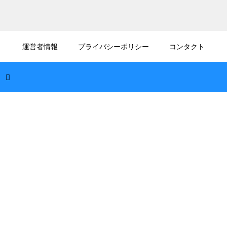
2026.08.07
ハーレーのディーラーは入りにくい？初心者
運営者情報
プライバシーポリシー
コンタクト
でも歓迎される訪問術
2026.08.06
ハーレーのミッションオイルの量の確認方
法！ギアの入りを良くする保守
2026.08.05