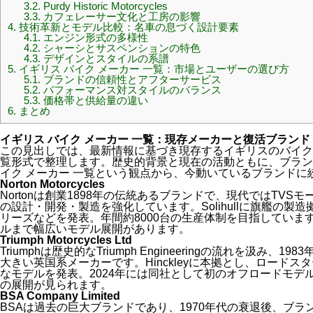
3.2.
Purdy Historic Motorcycles
3.3.
カフェレーサー文化と工房の影響
4.
技術革新とモデル比較：名車の息づく設計要素
4.1.
エンジン形式の多様性
4.2.
シャーシとサスペンションの特色
4.3.
デザインとスタイルの系譜
5.
イギリス バイク メーカー 一覧：市場とユーザーの選び方
5.1.
ブランドの信頼性とアフターサービス
5.2.
パフォーマンス対スタイルのバランス
5.3.
価格帯と供給量の違い
6.
まとめ
イギリス バイク メーカー 一覧：現存メーカーと復活ブランド
この見出しでは、最新情報に基づき現存するイギリスのバイク
覧形式で整理します。歴史的背景と現在の活動ともに、ブラン
イク メーカー 一覧という観点から、今動いているブランドに
Norton Motorcycles
Nortonは創業1898年の伝統あるブランドで、現代ではTV
の設計・開発・製造を強化しています。Solihullに旗艦の製造拠
リーズなどを発表。年間約8000台の生産体制を目指していま
ルまで幅広いモデル展開があります。
Triumph Motorcycles Ltd
Triumphは歴史的なTriumph Engineeringの流れを汲
大きい英国系メーカーです。Hinckleyに本拠とし、ロード
なモデルを発表。2024年には同社として初のオフロードモデ
の展開が見られます。
BSA Company Limited
BSAは過去の巨大ブランドであり、1970年代の衰退後、ブ