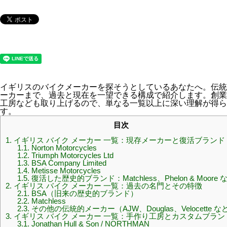
イギリスのバイクメーカーを探そうとしているあなたへ。伝統
ーカーまで、過去と現在を一望できる構成で紹介します。創業
工房なども取り上げるので、単なる一覧以上に深い理解が得ら
す。
目次
1.
イギリス バイク メーカー 一覧：現存メーカーと復活ブランド
1.1.
Norton Motorcycles
1.2.
Triumph Motorcycles Ltd
1.3.
BSA Company Limited
1.4.
Metisse Motorcycles
1.5.
復活した歴史的ブランド：Matchless、Phelon & Moore 
2.
イギリス バイク メーカー 一覧：過去の名門とその特徴
2.1.
BSA（旧来の歴史的ブランド）
2.2.
Matchless
2.3.
その他の伝統的メーカー（AJW、Douglas、Velocette な
3.
イギリス バイク メーカー 一覧：手作り工房とカスタムブラン
3.1.
Jonathan Hull & Son / NORTHMAN