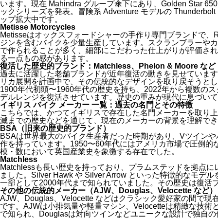
います。現在 Mahindra グループ傘下にあり、Golden Star 650
ックシリーズを発表。冒険系 Adventure モデルの Thunder
ップ拡大中です。
Metisse Motorcycles
Metisseはオックスフォードシャーの手作り専門ブランドで、Rick
ジンを含むバイクを少量生産しています。スクランブラーやカ
で作られることが多く、細部にこだわった仕上がりが評価され
る一点もの感があります。
復活した歴史的ブランド：Matchless、Phelon & Moore など
過去に活躍した老舗ブランドが近年復活の動きを見せています。Ma
リカ展開を計画中で、その伝統的なデザインを取り戻そうとしています
1900年代初頭〜1960年代の歴史を持ち、2022年から複数
デルレンジを復活させています。歴史の重みが現代に息づいて
イギリス バイク メーカー 一覧：過去の名門とその特徴
こちらでは、かつてイギリスで存在した名門メーカーを取り上
滅までの歴史などを通じて、現在のメーカーの背景を理解でき
BSA（旧来の歴史的ブランド）
BSAは世界最大のバイク生産者だった時期があり、Vツイン
作を持っています。1950〜60年代にはアメリカ市場で圧倒
模・数において英国産業史を象徴する存在でした。
Matchless
Matchlessも長い歴史を持っており、プラムステッドを拠
ました。Silver Hawk や Silver Arrow といった特徴
一部として2000年代まで知られていました。その歴史は復活
その他の伝統的メーカー（AJW、Douglas、Velocette など）
AJW、Douglas、Velocette などはクラシック愛好家
です。AJWは小排気量や軽量マシン、Velocetteは精緻な
で知られ、Douglasは対向ツインなどユニークな設計で独