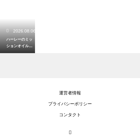
2026.08.06
ハーレーのミッ
ションオイルの
量の確認方法！
ギアの入りを良
くする保守
2026.08.05
運営者情報
ハーレーのロー
プライバシーポリシー
ドグライドとウ
ルトラの違い！
コンタクト
長距離適性を大
比較