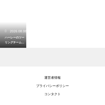
2026.08.08
ハーレーのツー
リングチームへ
の入り方！気の
合う仲間と走る
ための探し方
2026.08.07
運営者情報
ハーレーのディ
プライバシーポリシー
ーラーは入りに
くい？初心者で
コンタクト
も歓迎される訪
問術