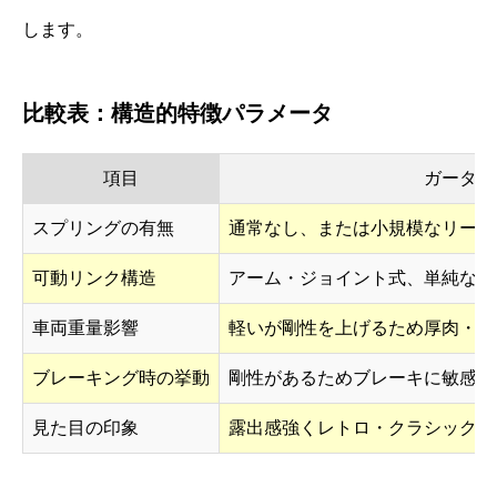
します。
比較表：構造的特徴パラメータ
項目
ガーター
スプリングの有無
通常なし、または小規模なリーフ
可動リンク構造
アーム・ジョイント式、単純な構
車両重量影響
軽いが剛性を上げるため厚肉・重
ブレーキング時の挙動
剛性があるためブレーキに敏感だ
見た目の印象
露出感強くレトロ・クラシック・