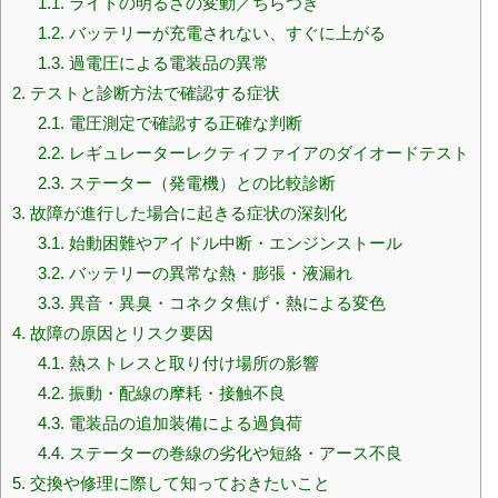
1.1.
ライトの明るさの変動／ちらつき
1.2.
バッテリーが充電されない、すぐに上がる
1.3.
過電圧による電装品の異常
2.
テストと診断方法で確認する症状
2.1.
電圧測定で確認する正確な判断
2.2.
レギュレーターレクティファイアのダイオードテスト
2.3.
ステーター（発電機）との比較診断
3.
故障が進行した場合に起きる症状の深刻化
3.1.
始動困難やアイドル中断・エンジンストール
3.2.
バッテリーの異常な熱・膨張・液漏れ
3.3.
異音・異臭・コネクタ焦げ・熱による変色
4.
故障の原因とリスク要因
4.1.
熱ストレスと取り付け場所の影響
4.2.
振動・配線の摩耗・接触不良
4.3.
電装品の追加装備による過負荷
4.4.
ステーターの巻線の劣化や短絡・アース不良
5.
交換や修理に際して知っておきたいこと