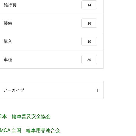
維持費
14
装備
16
購入
10
車種
30
アーカイブ
日本二輪車普及安全協会
JMCA 全国二輪車用品連合会