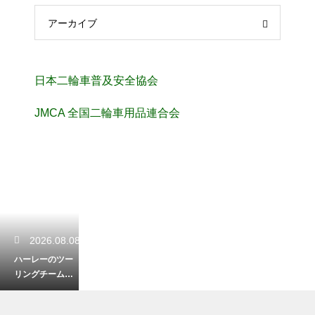
アーカイブ
日本二輪車普及安全協会
JMCA 全国二輪車用品連合会
2026.08.08
ハーレーのツー
リングチームへ
の入り方！気の
合う仲間と走る