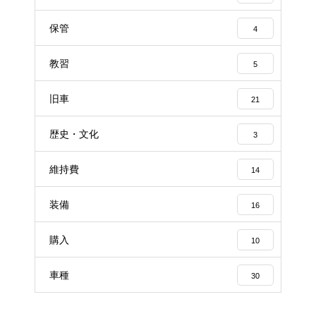
保管
4
教習
5
旧車
21
歴史・文化
3
維持費
14
装備
16
購入
10
車種
30